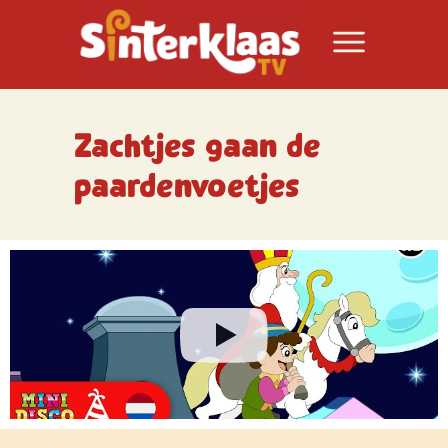
Zachtjes gaan de
paardenvoetjes