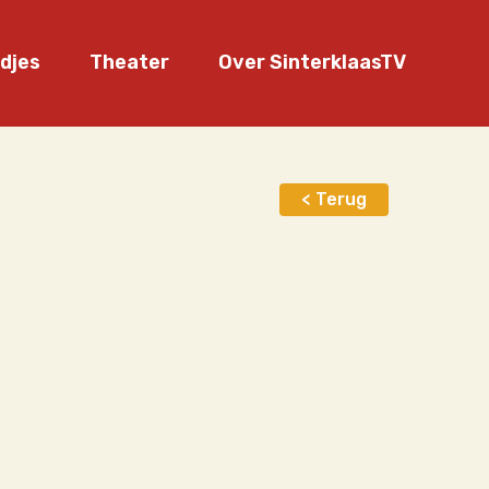
edjes
Theater
Over SinterklaasTV
ingen
Wie zijn wij?
oke
Word sponsor
< Terug
Help mee