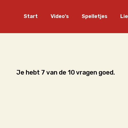
Start
Video's
Spelletjes
Li
Kleurplaten
Meez
Quiz
Kara
Puzzels
Games
Je hebt 7 van de 10 vragen goed.